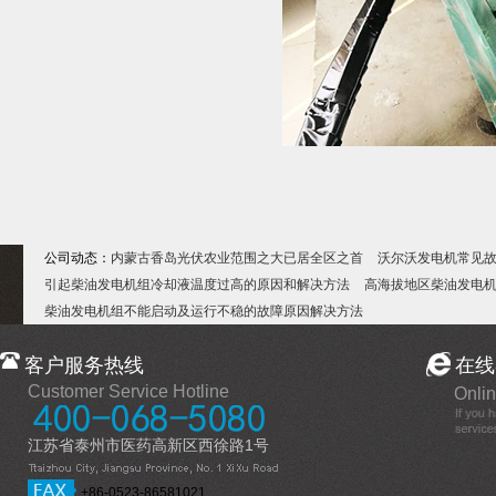
公司动态：
内蒙古香岛光伏农业范围之大已居全区之首
沃尔沃发电机常见
引起柴油发电机组冷却液温度过高的原因和解决方法
高海拔地区柴油发电
柴油发电机组不能启动及运行不稳的故障原因解决方法
客户服务热线
在线
Customer Service Hotline
Onlin
江苏省泰州市医药高新区西徐路1号
+86-0523-86581021