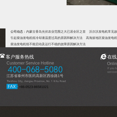
公司动态：
内蒙古香岛光伏农业范围之大已居全区之首
沃尔沃发电机常见
引起柴油发电机组冷却液温度过高的原因和解决方法
高海拔地区柴油发电
柴油发电机组不能启动及运行不稳的故障原因解决方法
客户服务热线
在线
Customer Service Hotline
Onlin
江苏省泰州市医药高新区西徐路1号
+86-0523-86581021