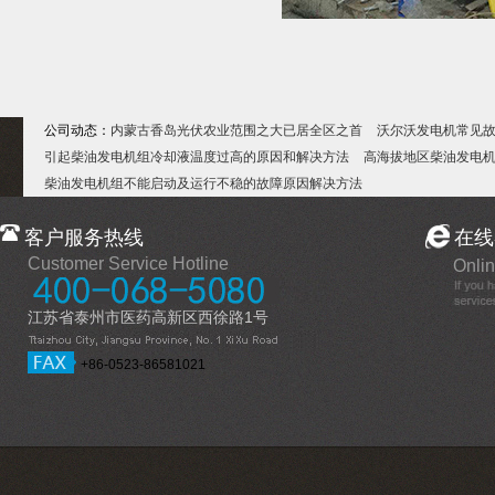
公司动态：
内蒙古香岛光伏农业范围之大已居全区之首
沃尔沃发电机常见
引起柴油发电机组冷却液温度过高的原因和解决方法
高海拔地区柴油发电
柴油发电机组不能启动及运行不稳的故障原因解决方法
客户服务热线
在线
Customer Service Hotline
Onlin
江苏省泰州市医药高新区西徐路1号
+86-0523-86581021