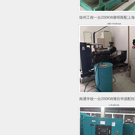
徐州工程一台200KW康明斯配上
调试现场
南通学校一台200KW潍坊华源配
试现场