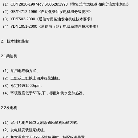
）GB/T2820-1997eqvISO8528:1993《往复式内燃机驱动的交流发电机组》
2）GB/T4712-1996《自动化柴油发电机组分级要求》
3）YD/T502-2000《通信专用柴油发电机组技术要求》
）YD/T1051-2000《通信局（站）电源系统总技术要求》
、技术性能指标
.1柴油机
1）采用电启动方式。
2）三缸或三缸以上四冲程柴油机。
3）额定转速1500rpm。
4）环境温度低于5℃以下，标配加装水套加热器。
.2发电机
1）采用无刷自励或无刷永磁励磁机励磁方式。
2）发电机安装阻尼绕组。
3）相对温度大于85%环境使用时，标配驱潮装置。