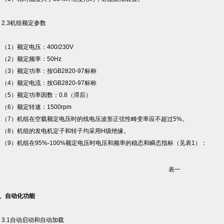
.3机组额定参数
1）额定电压：400/230V
2）额定频率：50Hz
3）额定功率：按GB2820-97标称
4）额定电流：按GB2820-97标称
5）额定功率因数：0.8（滞后）
6）额定转速：1500rpm
7）机组在空载额定电压时的线电压波形正弦性畸变率应不超过5%。
8）机组的发电机定子和转子均采用H级绝缘。
9）机组在95%-100%额定电压时电压和频率的稳态和瞬态指标（见表1）：
表一
3、自动化功能
.1自动启动和自动加载