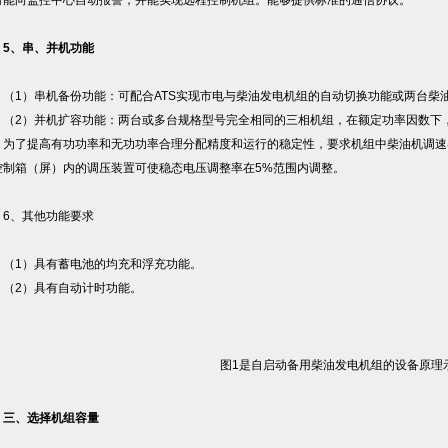
时能向监控中心自动报警，并能实现远程控制机组。能够提供标准的通信协议。
5、串、并机功能
1）串机备份功能：可配合ATS实现市电与柴油发电机组的自动切换功能或两台柴
2）并机扩容功能：两台或多台规格型号完全相同的三相机组，在额定功率因数下，满
。为了提高有功功率和无功功率合理分配精度和运行的稳定性，要求机组中柴油机调速器
控制箱（屏）内的调压装置可使稳态电压调整率在5%范围内调整。
、其他功能要求
1）具有蓄电池的均充和浮充功能。
2）具有自动计时功能。
图1是自启动备用柴油发电机组的设备原理
、选择机组容量