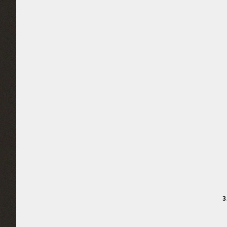
2
（
（
（
（
（
（
（
（
（
3