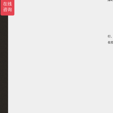
障
（
（
行
在
6
（
（
三