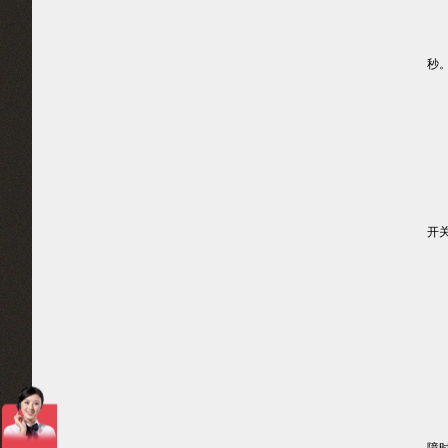
（
秒
（
（
3
机
开
3
机
满