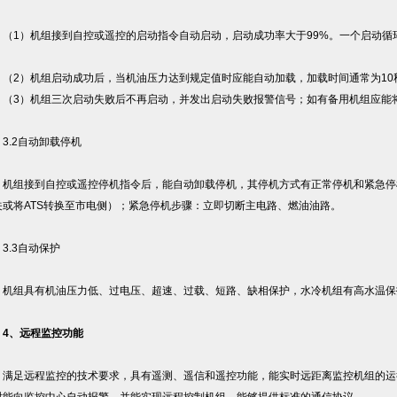
1）机组接到自控或遥控的启动指令自动启动，启动成功率大于99%。一个启动循环包
。
2）机组启动成功后，当机油压力达到规定值时应能自动加载，加载时间通常为1
3）机组三次启动失败后不再启动，并发出启动失败报警信号；如有备用机组应能
.2自动卸载停机
组接到自控或遥控停机指令后，能自动卸载停机，其停机方式有正常停机和紧急停
关或将ATS转换至市电侧）；紧急停机步骤：立即切断主电路、燃油油路。
.3自动保护
组具有机油压力低、过电压、超速、过载、短路、缺相保护，水冷机组有高水温保
4、远程监控功能
足远程监控的技术要求，具有遥测、遥信和遥控功能，能实时远距离监控机组的运