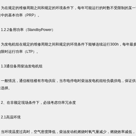
在规定的维修周期之间和规定的环境条件下，每年可能运行的时数不受限制的某一可
准中的基本功率（PRP）。
2.2备用功率（StandbyPower）
发电机组在规定的维修周期之间和规定的环境条件下能够连续运行300h，每年最多5
的限时运行功率（LTP）。
.3通信备用柴油发电机组
般情况，通信枢纽楼有市电供应，当市电停电时柴油发电机组给负载供电，保证供
来选择。
、在非额定现场条件下，必须考虑功率冗余度
.1高温环境
环境温度过高时，空气密度降低，柴油发动机燃烧时氧气量减少，燃烧效率减低，