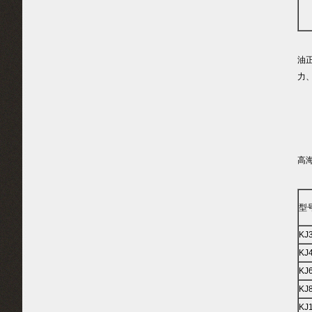
电
油
力
3
根
高
型
KJ
KJ
KJ
KJ
KJ