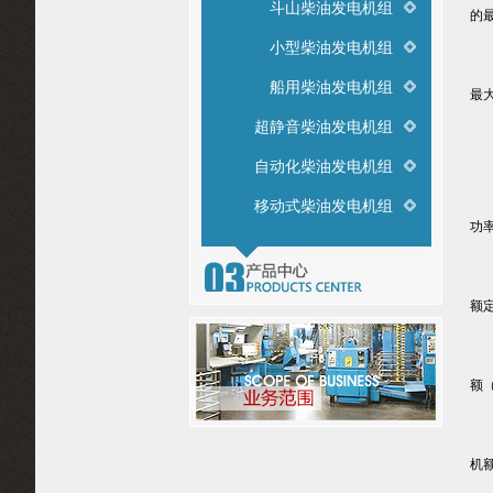
斗山柴油发电机组
的
小型柴油发电机组
备
船用柴油发电机组
最
超静音柴油发电机组
自动化柴油发电机组
作
移动式柴油发电机组
功
柴
额
发
额
科
机