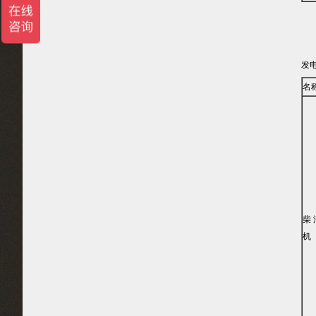
3
当
发
名
柴
机