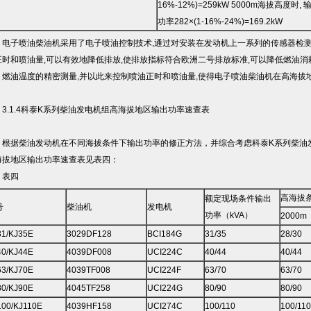
16%-12%)=259kW
5000m海拔高度时
,
功率
282×(1-16%-24%)=169.2kW
子喷油柴油机采用了电子喷油控制技术,通过对安装在发动机上一系列的传感器检测
正时和喷油量,可以有效地降低排放,使排放指标符合欧洲二号排放标准,可以降低燃油消
、燃油温度的精密测量,并以此来控制喷油正时和喷油量,使得电子喷油柴油机在高海拔
.1.4科泰K系列柴油发电机组高海拔地区输出功率速查表
据柴油发动机在不同海拔条件下输出功率的修正方法，并综合考虑科泰K系列柴油发
海拔地区输出功率速查表见表四：
表四
高海拔
额定现场条件输出
号
柴油机
发电机
功率（
kVA）
2000m
31/KJ35E
3029DF128
BCI184G
31/35
28/30
40/KJ44E
4039DF008
UCI224C
40/44
40/44
63/KJ70E
4039TF008
UCI224F
63/70
63/70
80/KJ90E
4045TF258
UCI224G
80/90
80/90
100/KJ110E
4039HF158
UCI274C
100/110
100/110