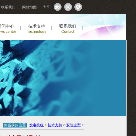
关注：
联系我们
网站地图
新闻中心
技术支持
联系我们
ws center
Technology
Contact
你当前的位置
发电机组
>
技术支持
>
安装选型
>