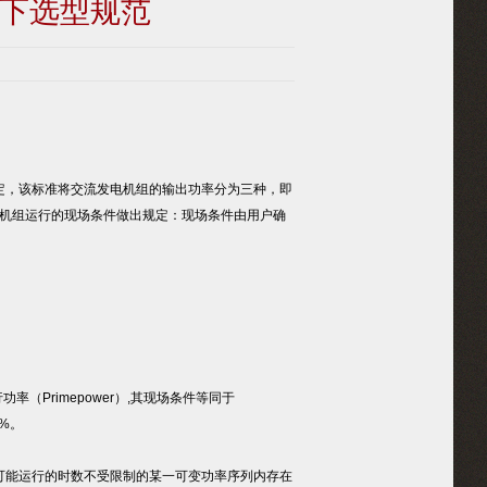
下选型规范
了明确规定，该标准将交流发电机组的输出功率分为三种，即
电机组运行的现场条件做出规定：现场条件由用户确
（Primepower）,其现场条件等同于
0%。
年可能运行的时数不受限制的某一可变功率序列内存在