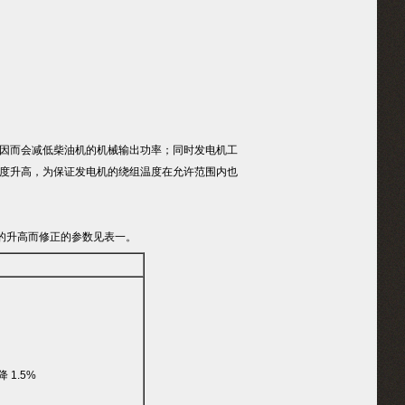
因而会减低柴油机的机械输出功率；同时发电机工
度升高，为保证发电机的绕组温度在允许范围内也
的升高而修正的参数见表一。
 1.5%