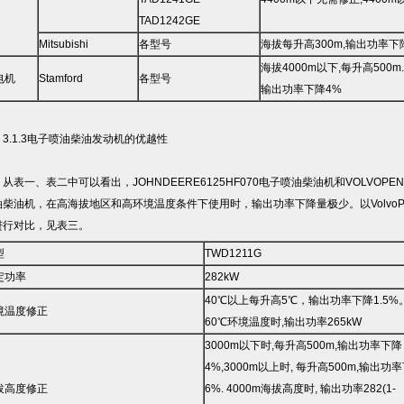
TAD1242GE
Mitsubishi
各型号
海拔每升高
300m,输出功率下降
海拔
4000m以下,每升高500
电机
Stamford
各型号
输出功率下降4%
.1.3电子喷油柴油发动机的优越性
一、表二中可以看出，JOHNDEERE6125HF070电子喷油柴油机和VOLVOPENTATA
柴油机，在高海拔地区和高环境温度条件下使用时，输出功率下降量极少。以VolvoPenta
进行对比，见表三。
型
TWD1211G
定功率
282kW
40℃以上每升高
5℃，输出功率下降1.5%
境温度修正
60℃环境温度时
,输出功率265kW
3000m以下时
,每升高500m,输出功率下降
4%,3000m以上时, 每升高500m,输出功
拔高度修正
6%.
4000m海拔高度时
,
输出功率
282(1-