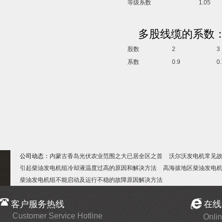
等级系数
1.05
多股线缆的系数
股数
2
3
系数
0.9
0
公司动态：
内蒙古香岛光伏农业范围之大已居全区之首
沃尔沃发电机常见
引起柴油发电机组冷却液温度过高的原因和解决方法
高海拔地区柴油发电
柴油发电机组不能启动及运行不稳的故障原因解决方法
客户服务热线
在线
Customer Service Hotline
Onlin