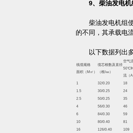
9、柴油发电机
柴油发电机组使用
的不同，其承载电
以下数据列出多芯
空气
线缆规格
缆芯根数及直径
50
℃
面积（
M
㎡）
（根
/
㎜）
流（
A
1
32/0.20
18
1.5
30/0.25
24
2.5
50/0.25
35
4
56/0.30
46
6
84/0.30
59
10
80/0.40
81
16
126/0.40
109