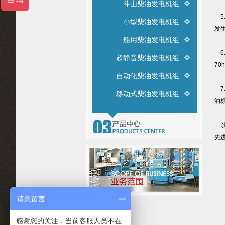
斗山柴油发电机组
5
小型柴油发电机组
发
船用柴油发电机组
6
超静音柴油发电机组
70
自动化柴油发电机组
7
移动式柴油发电机组
油
以
先
推
请您留言
感谢您的关注，当前客服人员不在