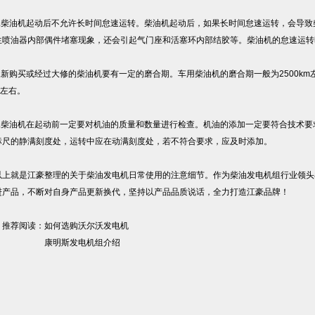
.柴油机起动后不允许长时间怠速运转。柴油机起动后，如果长时间怠速运转，会导致
生喷油器内部偶件堵塞现象，还会引起气门座和活塞环内部结胶等。柴油机的怠速运转时
.新购买或经过大修的柴油机要有一定的磨合期。车用柴油机的磨合期一般为2500k
h左右。
.柴油机在起动前一定要对机油的质量和数量进行检查。机油的添加一定要符合技术要
标尺的静满刻度处，运转中应在动满刻度处，若不符合要求，应及时添加。
上就是江豪整理的关于柴油发电机日常使用的注意细节。作为柴油发电机组行业领头
进产品，不断对自身产品更新换代，坚持以产品品质说话，全力打造江豪品牌！
荐阅读：如何选购沃尔沃发电机
康明斯发电机组介绍