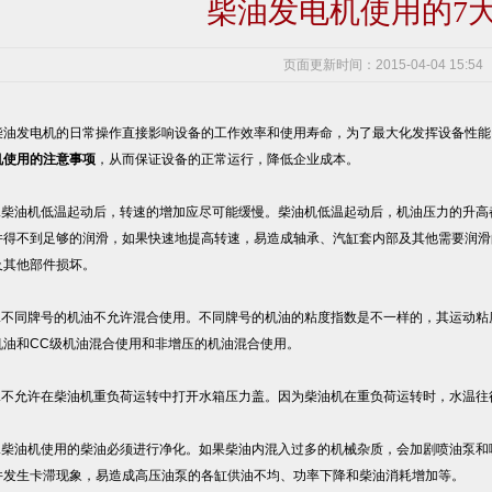
柴油发电机使用的7
页面更新时间：2015-04-04 15:54
油发电机的日常操作直接影响设备的工作效率和使用寿命，为了最大化发挥设备性能
机使用的注意事项
，从而保证设备的正常运行，降低企业成本。
.柴油机低温起动后，转速的增加应尽可能缓慢。柴油机低温起动后，机油压力的升高
件得不到足够的润滑，如果快速地提高转速，易造成轴承、汽缸套内部及其他需要润滑
及其他部件损坏。
.不同牌号的机油不允许混合使用。不同牌号的机油的粘度指数是不一样的，其运动粘
机油和CC级机油混合使用和非增压的机油混合使用。
.不允许在柴油机重负荷运转中打开水箱压力盖。因为柴油机在重负荷运转时，水温往
.柴油机使用的柴油必须进行净化。如果柴油内混入过多的机械杂质，会加剧喷油泵和
件发生卡滞现象，易造成高压油泵的各缸供油不均、功率下降和柴油消耗增加等。