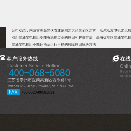
公司动态：
内蒙古香岛光伏农业范围之大已居全区之首
沃尔沃发电机常见
引起柴油发电机组冷却液温度过高的原因和解决方法
高海拔地区柴油发电
柴油发电机组不能启动及运行不稳的故障原因解决方法
客户服务热线
在线
Customer Service Hotline
Onlin
江苏省泰州市医药高新区西徐路1号
+86-0523-86581021