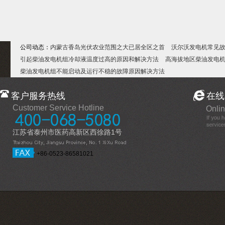
公司动态：
内蒙古香岛光伏农业范围之大已居全区之首
沃尔沃发电机常见
引起柴油发电机组冷却液温度过高的原因和解决方法
高海拔地区柴油发电
柴油发电机组不能启动及运行不稳的故障原因解决方法
客户服务热线
在线
Customer Service Hotline
Onlin
江苏省泰州市医药高新区西徐路1号
+86-0523-86581021