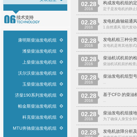
构成发电机组的
02.28
2016
定子是发电机的静止
发电机曲轴箱通
02.28
2016
1.自然通风 现代发
发电机租三种分
02.28
康明斯柴油发电机组
2016
发电机是将其他形式的
潍柴柴油发电机组
柴油机试机前的
02.28
上柴柴油发电机组
2016
柴油机试机前的检查
沃尔沃柴油发电机组
柴油发电机组型
02.28
2016
...
玉柴柴油发电机组
基于CFD 的柴
02.28
济柴190系列发电机组
2016
...
帕金斯柴油发电机组
柴油发电机组接
02.28
科克柴油发电机组
2016
为了确保人身安全和
MTU奔驰柴油发电机组
发电机故障分析
02.28