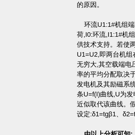
的原因。
环流U1:1#机组端
荷,I0:环流,I1:
供技术支持。若使两
U1=U2,即两台
无穷大,其空载端电压U
率的平均分配取决
发电机及其励磁系
条U=f(I)曲线,
近似取代该曲线。假
设定:δ1=tgβ1、δ
由以上分析可知: