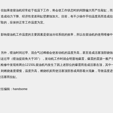
如果使柴油机经常处于低温下工作，将会使工作状态时的间隙偏大而产生敲缸，而
，造成动力下降、经济性变差和缸壁磨蚀加大。目前，有不少操作手怕温度高而造成拉
可取的，应保持正常工作温度为宜。
响柴油机工作温度的主要因素是柴油冷却系统的效率，所以在柴油机的使用维修中
。
外，喷油时间过早、混合气过稀都会使发动机的温度升高，甚至造成活塞顶部烧蚀或拉缸
果这过早（喷油提前角大于35°），发动机工作时就会明显地爆震，爆震的震源一般产生
在检修中发现有两台12150L柴油机均发生了因上述部位的爆需而造成活塞击顶，其
，则燃烧速度缓慢，温度升高，燃烧积炭而使活塞顶部形成局部着火现象，导致温度进
毁活塞而拉缸。
编辑：handsome