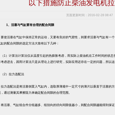
以下措施防止柴油发电机拉
页面更新时间：2016-02-28 08:47
1、活塞与气缸要有合理的配合间隙
使活塞在气缸中保持正常的运动，又要有良好的气密性，则要求活塞与气缸有一个
气缸的配合间隙的选定方法大致有以下几种：
1）计算法计算法仅从温度引起的热膨胀考虑，而实际上柴油机在工作时间的状态变
有考虑进去，因而计算法只是从理论上进行研究，实际应用还存在一定的问题，所以这
2）拉力选配法
力选配法是将活塞倒置入气缸内，选取厚薄规中一定尺寸的薄片以垂直于活塞的方
规，通过测量其摩擦阻力来确定配合间隙的合理范围。
活塞、气缸组合件分组越多、组别向的径向间隙值越小，则配合间隙越能得到保证