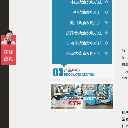
斗山柴油发电机组
（
小型柴油发电机组
分
船用柴油发电机组
（
超静音柴油发电机组
自动化柴油发电机组
所
行
移动式柴油发电机组
证
膨
一
气
由
的
活
防