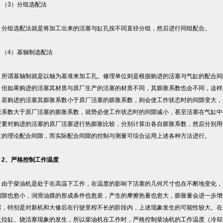
3）分组选配法
组选配法就是将加工出来的活塞与缸孔按不同直径分组，然后进行同组配合。
4）基轴制选配法
谓基轴制就是以轴为基准来加工孔。修理单位则是根据购进的活塞与气缸的配合间
，但如果购进的活塞其材质与原厂生产的活塞的材质不同，其膨胀系数也会不同，这样
；若购进的活塞其膨胀系数小于原厂活塞的膨胀系数，则会使工作状态时的间隙变大，
胀系数大于原厂活塞的膨胀系数，就势必使工作状态时的间隙减小，甚至活塞在气缸中
定要对购进的活塞的原厂活塞进行热膨胀比较，分别计算出各自膨胀系数，然后分别用
缸的理论配合间隙，而实际配合间隙的控制与测量可综合运用上述各种方法进行。
2、严格控制工作温度
于柴油机是处于在高温下工作，在温度的影响下活塞的几何尺寸也在不断地变化，
间隙也愈小，润滑油膜的形成条件也愈差，产生的摩擦热量也愈大，膨胀量会进一步增
塞，特别是对新机和大修后在行驶里程不长的阶段内，上述现象发生的可能性较大。在
止拉缸、烧活塞现象的发生，所以柴油机在工作时，严格控制柴油机的工作温度（冷却