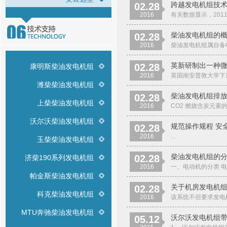
跨越发电机组技术
02.28
2016
有关数据显示，201
柴油发电机组的
02.28
2016
柴油发电机组属自备
英新研制出一种
02.28
康明斯柴油发电机组
2016
英国南安普敦大学下属
潍柴柴油发电机组
柴油发电机组排
02.28
上柴柴油发电机组
2016
CO2 燃烧含炭元
沃尔沃柴油发电机组
规范操作规程 安
02.28
2016
...
玉柴柴油发电机组
柴油发电机组的
02.28
济柴190系列发电机组
2016
一、电动机的分类 
帕金斯柴油发电机组
关于机房发电机
02.28
科克柴油发电机组
2016
该系统不但要求发电
MTU奔驰柴油发电机组
沃尔沃发电机组
05.12